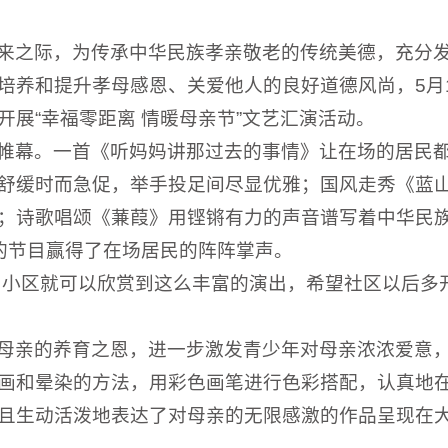
来之际，为传承中华民族孝亲敬老的传统美德，充分
培养和提升孝母感恩、关爱他人的良好道德风尚，5月
展“幸福零距离 情暖母亲节”文艺汇演活动。
帷幕。一首《听妈妈讲那过去的事情》让在场的居民
舒缓时而急促，举手投足间尽显优雅；国风走秀《蓝
；诗歌唱颂《蒹葭》用铿锵有力的声音谱写着中华民
绝伦的节目赢得了在场居民的阵阵掌声。
出小区就可以欣赏到这么丰富的演出，希望社区以后多
母亲的养育之恩，进一步激发青少年对母亲浓浓爱意
画和晕染的方法，用彩色画笔进行色彩搭配，认真地
且生动活泼地表达了对母亲的无限感激的作品呈现在