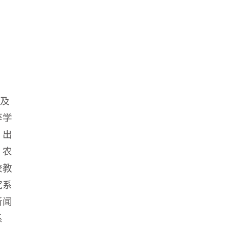
涉及
等学
、出
、农
校教
究系
新闻
系