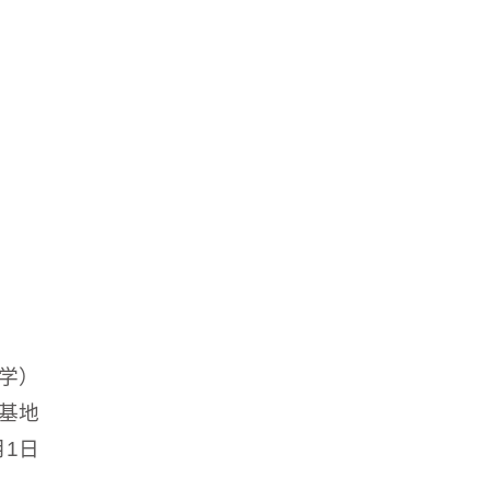
学）
基地
月1日