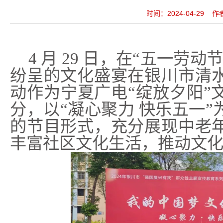
时间：2024-04-29
4
月 29 日，在“五一劳
纷呈的文化盛宴在银川市清
动作为宁夏广电“绽放夕阳”
分，以“凝心聚力 快乐五一
的节目形式，充分展现中老
丰富社区文化生活，推动文