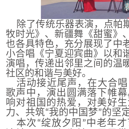
除了传统乐器表演，点帕
牧时光》、新疆舞《甜蜜》
也各具特色，充分展现了中
小合唱《宁夏迎宾曲》以和
演唱，传递出邻里之间的温
社区的和谐与美好。
活动接近尾声，在大合唱
歌声中，演出圆满落下帷幕
响对祖国的热爱，对美好生
力、共筑
我的中国梦
的坚
“
”
本次
绽放夕阳
中老年才
“
”