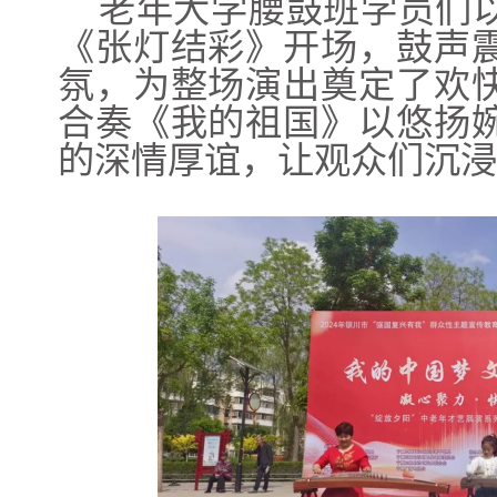
老年大学腰鼓班学员们
《张灯结彩》开场，鼓声
氛，为整场演出奠定了欢
合奏《我的祖国》以悠扬
的深情厚谊，让观众们沉浸