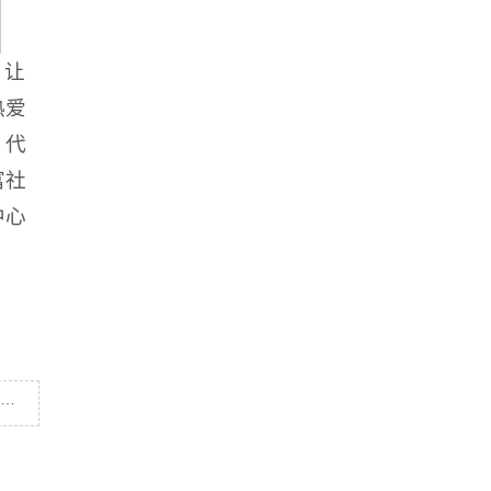
，让
热爱
、代
富社
中心