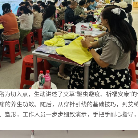
俗为切入点，生动讲述了艾草“驱虫避疫、祈福安康”的
痛的养生功效。随后，从穿针引线的基础技巧，到艾
、塑形，工作人员一步步细致演示，手把手耐心指导